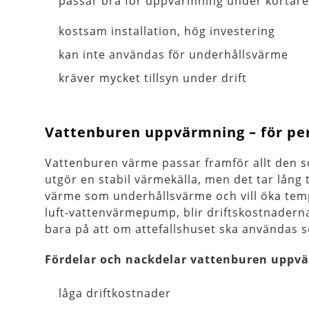
passar bra för uppvärmning under kortare
kostsam installation, hög investering
kan inte användas för underhållsvärme
kräver mycket tillsyn under drift
Vattenburen uppvärmning – för p
Vattenburen värme passar framför allt den 
utgör en stabil värmekälla, men det tar lån
värme som underhållsvärme och vill öka temp
luft-vattenvärmepump, blir driftskostnadern
bara på att om attefallshuset ska användas
Fördelar och nackdelar vattenburen uppvä
låga driftkostnader