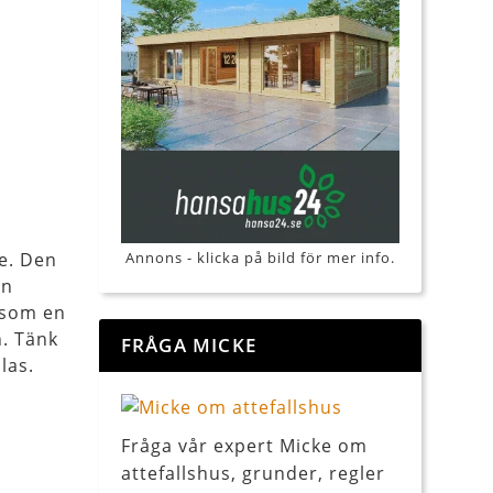
e. Den
Annons - klicka på bild för mer info.
en
 som en
. Tänk
FRÅGA MICKE
las.
Fråga vår expert Micke om
attefallshus, grunder, regler