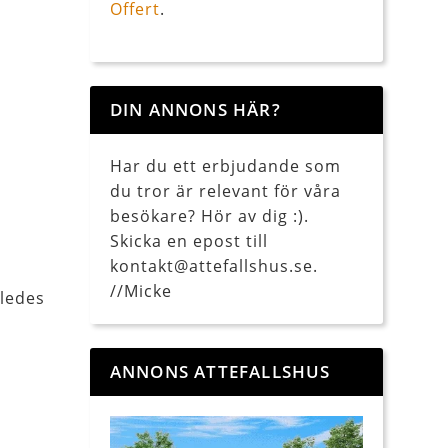
Offert
.
DIN ANNONS HÄR?
Har du ett erbjudande som
du tror är relevant för våra
besökare? Hör av dig :).
Skicka en epost till
kontakt@attefallshus.se.
//Micke
åledes
ANNONS ATTEFALLSHUS