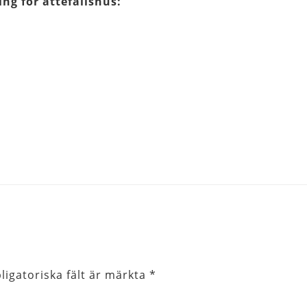
g för attefallshus:
ligatoriska fält är märkta
*