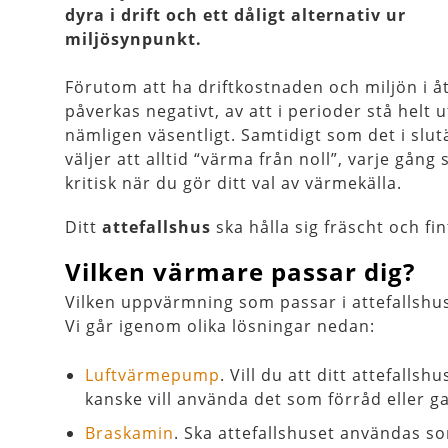
dyra i drift och ett dåligt alternativ ur
miljösynpunkt.
Förutom att ha driftkostnaden och miljön i åta
påverkas negativt, av att i perioder stå helt
nämligen väsentligt. Samtidigt som det i slu
väljer att alltid “värma från noll”, varje gån
kritisk när du gör ditt val av värmekälla.
Ditt
attefallshus
ska hålla sig fräscht och f
Vilken värmare passar dig?
Vilken uppvärmning som passar i attefallshus
Vi går igenom olika lösningar nedan:
Luftvärmepump
. Vill du att ditt attefalls
kanske vill använda det som förråd eller g
Braskamin
. Ska attefallshuset användas s