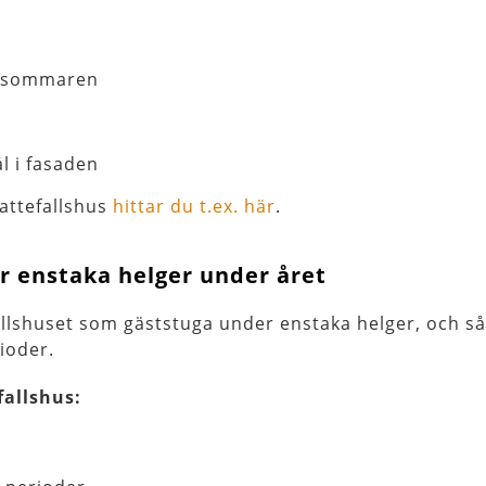
er sommaren
l i fasaden
attefallshus
hittar du t.ex. här
.
 enstaka helger under året
allshuset som gäststuga under enstaka helger, och s
ioder.
fallshus: