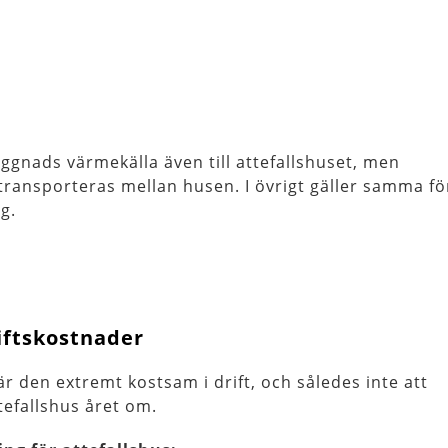
gnads värmekälla även till attefallshuset, men
transporteras mellan husen. I övrigt gäller samma fö
g.
iftskostnader
är den extremt kostsam i drift, och således inte att
efallshus året om.