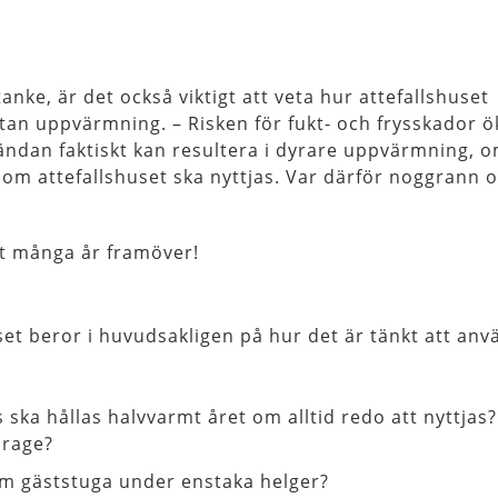
nke, är det också viktigt att veta hur attefallshuset
 utan uppvärmning. – Risken för fukt- och frysskador ö
tändan faktiskt kan resultera i dyrare uppvärmning,
g som attefallshuset ska nyttjas. Var därför noggrann 
int många år framöver!
et beror i huvudsakligen på hur det är tänkt att anv
hus ska hållas halvvarmt året om alltid redo att nyttjas
arage?
om gäststuga under enstaka helger?