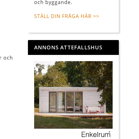
och byggande.
STÄLL DIN FRÅGA HÄR >>
ANNONS ATTEFALLSHUS
r och