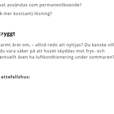
shuset användas som permanentboende?
ock mer kostsam) lösning?
tryggt
vvarmt året om, – alltid redo att nyttjas? Du kanske vill
 du vara säker på att huset skyddas mot frys- och
eventuellt även ha luftkondtionering under sommaren?
attefallshus: