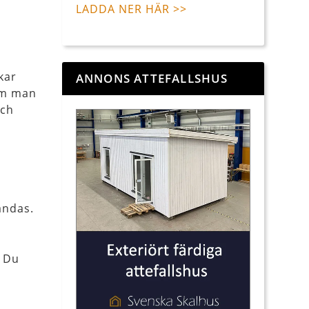
LADDA NER HÄR >>
kar
ANNONS ATTEFALLSHUS
 om man
och
ändas.
? Du