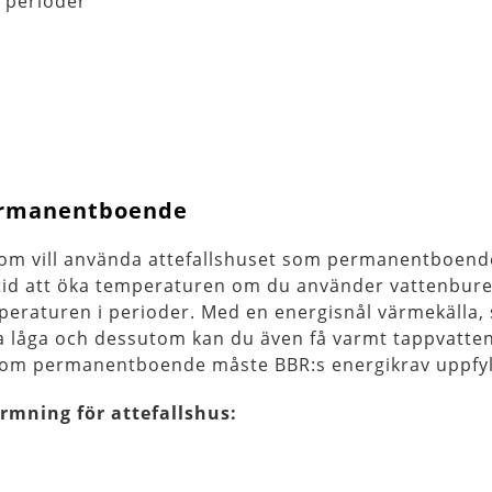
 perioder
ermanentboende
som vill använda attefallshuset som permanentboend
g tid att öka temperaturen om du använder vattenbur
eraturen i perioder. Med en energisnål värmekälla,
a låga och dessutom kan du även få varmt tappvatten
 som permanentboende måste BBR:s energikrav uppfyl
rmning för attefallshus: