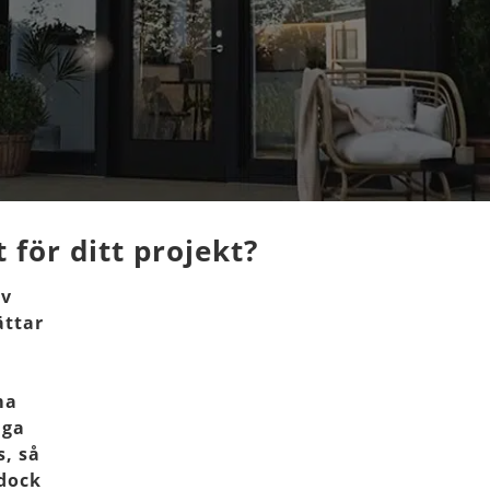
 för ditt projekt?
av
ättar
ma
nga
s, så
 dock