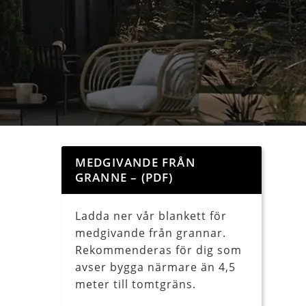
MEDGIVANDE FRÅN
GRANNE – (PDF)
Ladda ner vår blankett för
medgivande från grannar.
Rekommenderas för dig som
avser bygga närmare än 4,5
meter till tomtgräns.