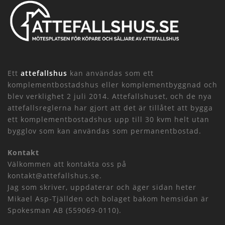
Ett
attefallshus
kan användas som ett
komplementbostadshus eller komplementbyggnad och
blev verklighet 2 juli 2014. Attefallshuset, och de nya
attefallsreglerna har gjort att det är tillåtet att bygga
ett komplementbostadshus upp till 30 kvm helt utan
bygglov som kan användas som permanentbostad.
Kontakt
Välkommen att kontakta oss på
kontakt@attefallshus.se.
Jag som skriver, uppdaterar och äger sidan heter
Mikael Asp-Tjällden och bolaget bakom hemsidan är
Spokesman AB (559069-0110).