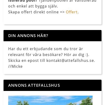
Isolerad pool?
Tjälldenpoolen är välisolerad
och enkel att bygga själv.
Skapa offert direkt online =>
Offert
.
DIN ANNONS HÄR?
Har du ett erbjudande som du tror är
relevant för våra besökare? Hör av dig :).
Skicka en epost till kontakt@attefallshus.se.
//Micke
ANNONS ATTEFALLSHUS