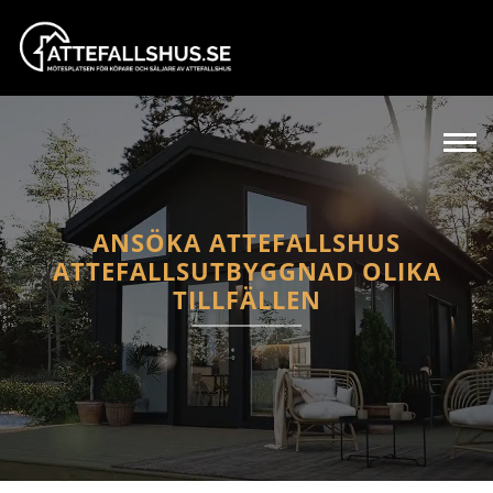
ANSÖKA ATTEFALLSHUS
ATTEFALLSUTBYGGNAD OLIKA
TILLFÄLLEN