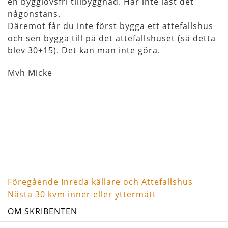
en bygglovsfri tillbyggnad. Har inte läst det
någonstans.
Däremot får du inte först bygga ett attefallshus
och sen bygga till på det attefallshuset (så detta
blev 30+15). Det kan man inte göra.
Mvh Micke
Föregående
Inläggsnavigering
Föregående
Inreda källare och Attefallshus
inlägg
Nästa
Nästa
30 kvm inner eller yttermått
inlägg
OM SKRIBENTEN