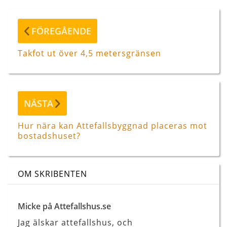
Inläggsnavigering
Föregående
FÖREGÅENDE
inlägg
Takfot ut över 4,5 metersgränsen
Nästa
NÄSTA
inlägg
Hur nära kan Attefallsbyggnad placeras mot
bostadshuset?
OM SKRIBENTEN
Micke på Attefallshus.se
Jag älskar attefallshus, och