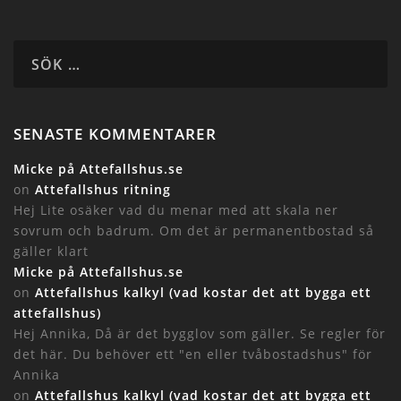
SENASTE KOMMENTARER
Micke på Attefallshus.se
on
Attefallshus ritning
Hej Lite osäker vad du menar med att skala ner
sovrum och badrum. Om det är permanentbostad så
gäller klart
Micke på Attefallshus.se
on
Attefallshus kalkyl (vad kostar det att bygga ett
attefallshus)
Hej Annika, Då är det bygglov som gäller. Se regler för
det här. Du behöver ett "en eller tvåbostadshus" för
Annika
on
Attefallshus kalkyl (vad kostar det att bygga ett