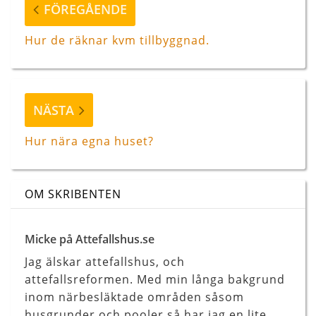
Föregående
FÖREGÅENDE
inlägg
Hur de räknar kvm tillbyggnad.
Nästa
NÄSTA
inlägg
Hur nära egna huset?
OM SKRIBENTEN
Micke på Attefallshus.se
Jag älskar attefallshus, och
attefallsreformen. Med min långa bakgrund
inom närbesläktade områden såsom
husgrunder och pooler så har jag en lite