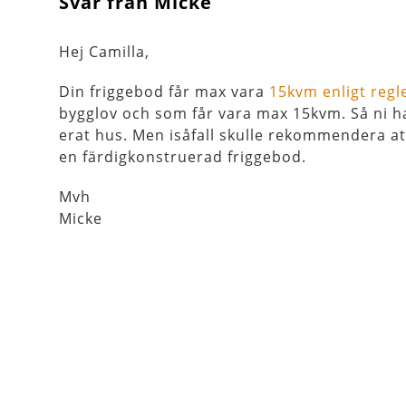
Svar från Micke
Hej Camilla,
Din friggebod får max vara
15kvm enligt regl
bygglov och som får vara max 15kvm. Så ni h
erat hus. Men isåfall skulle rekommendera att
en färdigkonstruerad friggebod.
Mvh
Micke