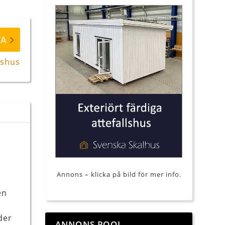
TA
lshus
Annons – klicka på bild för mer info.
en
der
ANNONS POOL