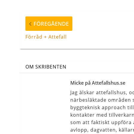
Inläggsnavigering
Föregående
FÖREGÅENDE
inlägg
Förråd + Attefall
OM SKRIBENTEN
Micke på Attefallshus.se
Jag älskar attefallshus,
närbesläktade områden s
byggteknisk approach til
kontakter med tillverkar
som att faktiskt uppföra 
avlopp, dagvatten, källar