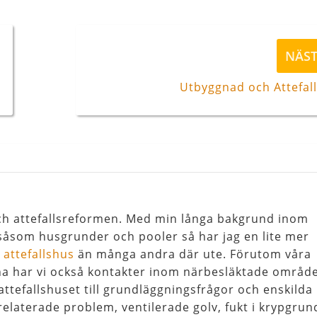
Nästa
NÄS
inlägg
Utbyggnad och Attefal
 och attefallsreformen. Med min långa bakgrund inom
åsom husgrunder och pooler så har jag en lite mer
l
attefallshus
än många andra där ute. Förutom våra
na har vi också kontakter inom närbesläktade områd
attefallshuset till grundläggningsfrågor och enskilda
relaterade problem, ventilerade golv, fukt i krypgrun