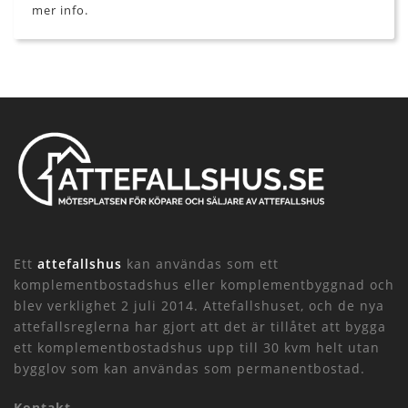
mer info.
Ett
attefallshus
kan användas som ett
komplementbostadshus eller komplementbyggnad och
blev verklighet 2 juli 2014. Attefallshuset, och de nya
attefallsreglerna har gjort att det är tillåtet att bygga
ett komplementbostadshus upp till 30 kvm helt utan
bygglov som kan användas som permanentbostad.
Kontakt