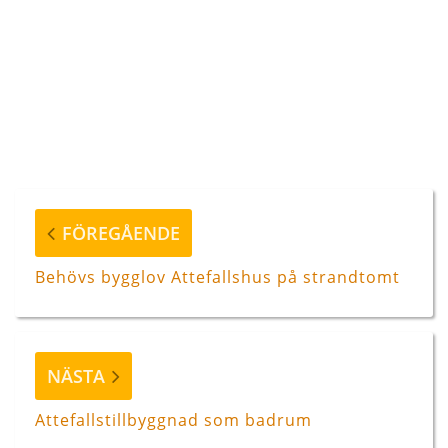
Inläggsnavigering
Föregående
FÖREGÅENDE
inlägg
Behövs bygglov Attefallshus på strandtomt
Nästa
NÄSTA
inlägg
Attefallstillbyggnad som badrum