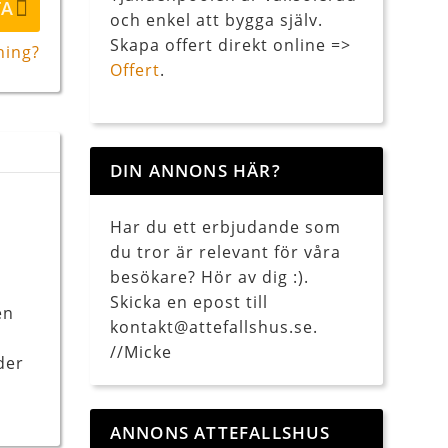
TA
och enkel att bygga själv.
Skapa offert direkt online =>
ning?
Offert
.
DIN ANNONS HÄR?
Har du ett erbjudande som
du tror är relevant för våra
besökare? Hör av dig :).
Skicka en epost till
en
kontakt@attefallshus.se.
//Micke
der
ANNONS ATTEFALLSHUS