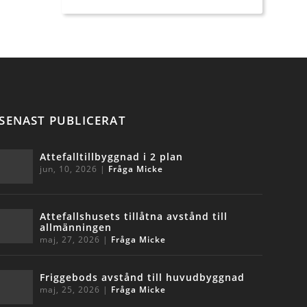
SENAST PUBLICERAT
Attefalltillbyggnad i 2 plan
jun, 10, 2026
|
Fråga Micke
Attefallshusets tillåtna avstånd till
allmänningen
maj, 27, 2026
|
Fråga Micke
Friggebods avstånd till huvudbyggnad
maj, 25, 2026
|
Fråga Micke