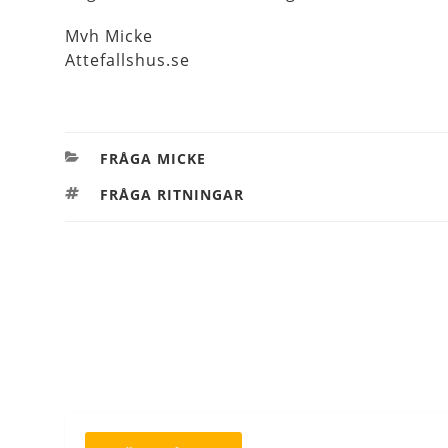
Mvh Micke
Attefallshus.se
KATEGORIER
FRÅGA MICKE
TAGGAR
FRÅGA RITNINGAR
Inläggsnavigering
Föregående