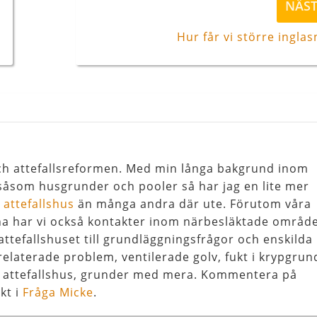
NÄS
inlägg
Hur får vi större inglas
 och attefallsreformen. Med min långa bakgrund inom
åsom husgrunder och pooler så har jag en lite mer
l
attefallshus
än många andra där ute. Förutom våra
na har vi också kontakter inom närbesläktade områd
attefallshuset till grundläggningsfrågor och enskilda
relaterade problem, ventilerade golv, fukt i krypgrun
, attefallshus, grunder med mera. Kommentera på
kt i
Fråga Micke
.