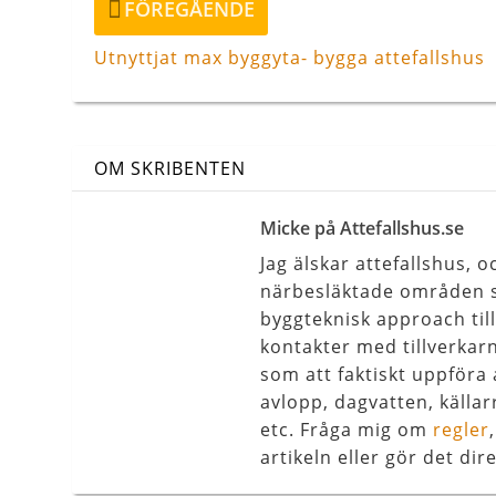
FÖREGÅENDE
inlägg
Utnyttjat max byggyta- bygga attefallshus
OM SKRIBENTEN
Micke på Attefallshus.se
Jag älskar attefallshus,
närbesläktade områden s
byggteknisk approach til
kontakter med tillverkar
som att faktiskt uppföra 
avlopp, dagvatten, källar
etc. Fråga mig om
regler
artikeln eller gör det dire