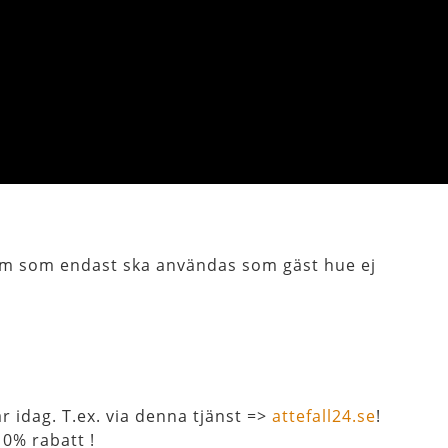
 kvm som endast ska användas som gäst hue ej
r idag. T.ex. via denna tjänst =>
attefall24.se
!
0% rabatt !