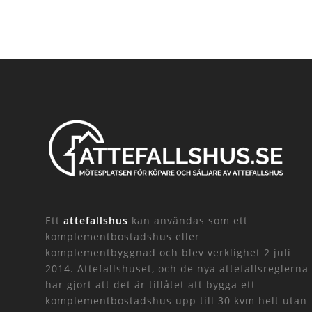
Ett
attefallshus
kan användas som ett
komplementbostadshus eller
komplementbyggnad och blev verklighet 2 juli
2014. Attefallshuset, och de nya attefallsreglerna
har gjort att det är tillåtet att bygga ett
komplementbostadshus upp till 30 kvm helt utan