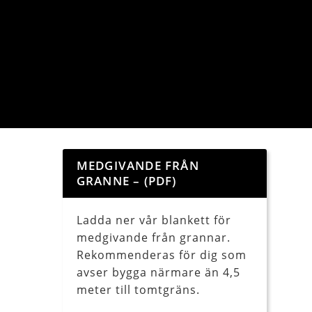
MEDGIVANDE FRÅN
GRANNE – (PDF)
Ladda ner vår blankett för
medgivande från grannar.
Rekommenderas för dig som
avser bygga närmare än 4,5
meter till tomtgräns.