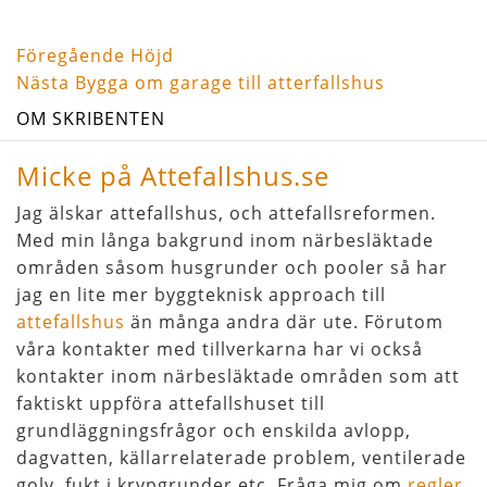
Föregående
Inläggsnavigering
Föregående
Höjd
inlägg
Nästa
Nästa
Bygga om garage till atterfallshus
inlägg
OM SKRIBENTEN
Micke på Attefallshus.se
Jag älskar attefallshus, och attefallsreformen.
Med min långa bakgrund inom närbesläktade
områden såsom husgrunder och pooler så har
jag en lite mer byggteknisk approach till
attefallshus
än många andra där ute. Förutom
våra kontakter med tillverkarna har vi också
kontakter inom närbesläktade områden som att
faktiskt uppföra attefallshuset till
grundläggningsfrågor och enskilda avlopp,
dagvatten, källarrelaterade problem, ventilerade
golv, fukt i krypgrunder etc. Fråga mig om
regler
,