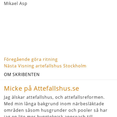
Mikael Asp
Föregående
Inläggsnavigering
Föregående
göra ritning
inlägg
Nästa
Nästa
Visning artefallshus Stockholm
inlägg
OM SKRIBENTEN
Micke på Attefallshus.se
Jag älskar attefallshus, och attefallsreformen.
Med min långa bakgrund inom närbesläktade
områden såsom husgrunder och pooler så har
jag en lite mer byggteknisk approach till