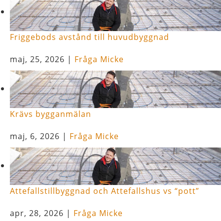
Friggebods avstånd till huvudbyggnad
maj, 25, 2026
|
Fråga Micke
Krävs bygganmälan
maj, 6, 2026
|
Fråga Micke
Attefallstillbyggnad och Attefallshus vs “pott”
apr, 28, 2026
|
Fråga Micke