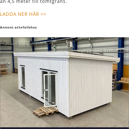
än 4,5 meter till tomtgräns.
LADDA NER HÄR >>
Annons attefallshus