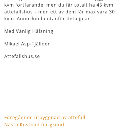
kvm fortfarande, men du får totalt ha 45 kvm
attefallshus – men ett av dem får max vara 30
kvm. Annorlunda utanför detaljplan.
Med Vänlig Hälsning
Mikael Asp-Tjällden
Attefallshus.se
Föregående
Inläggsnavigering
Föregående
utbyggnad av attefall
inlägg
Nästa
Nästa
Kostnad för grund.