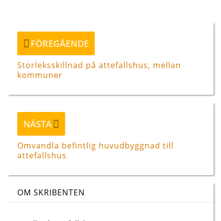
Inläggsnavigering
Föregående
FÖREGÅENDE
inlägg
Storleksskillnad på attefallshus, mellan
kommuner
Nästa
NÄSTA
inlägg
Omvandla befintlig huvudbyggnad till
attefallshus
OM SKRIBENTEN