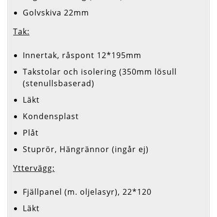
Golvskiva 22mm
Tak:
Innertak, råspont 12*195mm
Takstolar och isolering (350mm lösull
(stenullsbaserad)
Läkt
Kondensplast
Plåt
Stuprör, Hängrännor (ingår ej)
Yttervägg:
Fjällpanel (m. oljelasyr), 22*120
Läkt