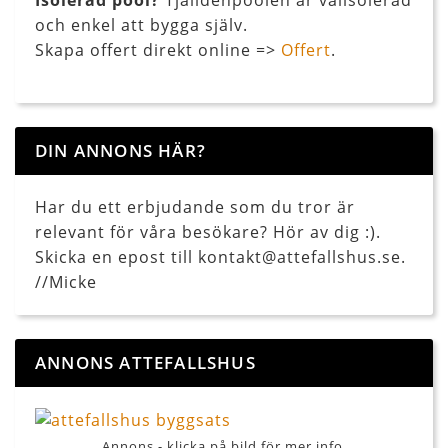
Isolerad pool?
Tjälldenpoolen är välisolerad
och enkel att bygga själv.
Skapa offert direkt online =>
Offert
.
DIN ANNONS HÄR?
Har du ett erbjudande som du tror är
relevant för våra besökare? Hör av dig :).
Skicka en epost till kontakt@attefallshus.se.
//Micke
ANNONS ATTEFALLSHUS
Annons - klicka på bild för mer info.