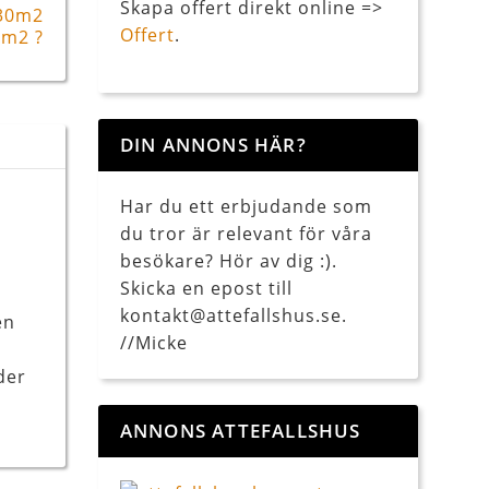
Skapa offert direkt online =>
 30m2
Offert
.
 m2 ?
DIN ANNONS HÄR?
Har du ett erbjudande som
du tror är relevant för våra
besökare? Hör av dig :).
Skicka en epost till
kontakt@attefallshus.se.
en
//Micke
der
ANNONS ATTEFALLSHUS