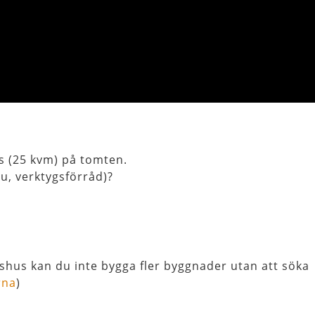
us (25 kvm) på tomten.
tu, verktygsförråd)?
lshus kan du inte bygga fler byggnader utan att söka
rna
)