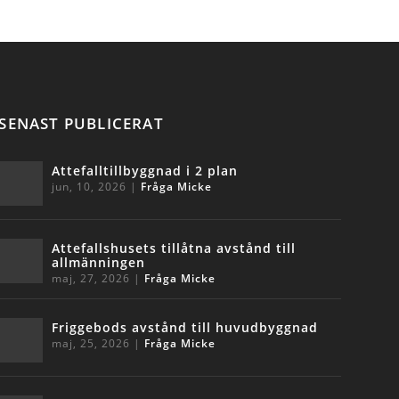
SENAST PUBLICERAT
Attefalltillbyggnad i 2 plan
jun, 10, 2026
|
Fråga Micke
Attefallshusets tillåtna avstånd till
allmänningen
maj, 27, 2026
|
Fråga Micke
Friggebods avstånd till huvudbyggnad
maj, 25, 2026
|
Fråga Micke