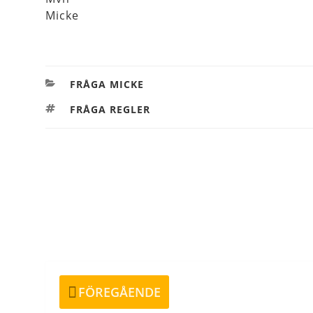
Micke
KATEGORIER
FRÅGA MICKE
TAGGAR
FRÅGA REGLER
Inläggsnavigering
Föregående
FÖREGÅENDE
inlägg