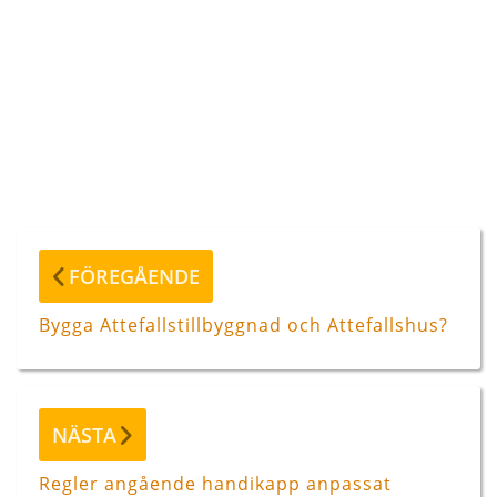
Inläggsnavigering
Föregående
FÖREGÅENDE
inlägg
Bygga Attefallstillbyggnad och Attefallshus?
Nästa
NÄSTA
inlägg
Regler angående handikapp anpassat