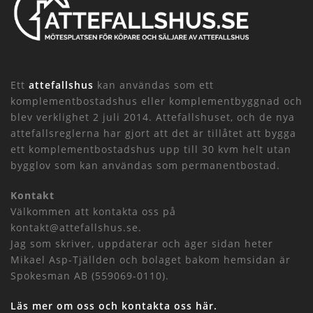
Ett
attefallshus
kan användas som ett
komplementbostadshus eller komplementbyggnad och
blev verklighet 2 juli 2014. Attefallshuset, och de nya
attefallsreglerna har gjort att det är tillåtet att bygga
ett komplementbostadshus upp till 30 kvm helt utan
bygglov som kan användas som permanentbostad.
Kontakt
Välkommen att kontakta oss på
kontakt@attefallshus.se.
Jag som skriver, uppdaterar och äger sidan heter
Mikael Asp-Tjällden och bolaget bakom hemsidan är
Spokesman AB (559069-0110).
Läs mer om oss och kontakta oss här.