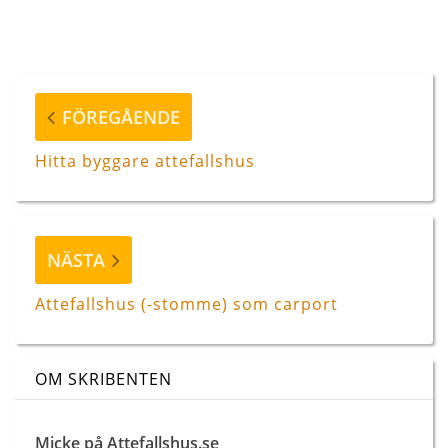
Inläggsnavigering
Föregående
FÖREGÅENDE
inlägg
Hitta byggare attefallshus
Nästa
NÄSTA
inlägg
Attefallshus (-stomme) som carport
OM SKRIBENTEN
Micke på Attefallshus.se