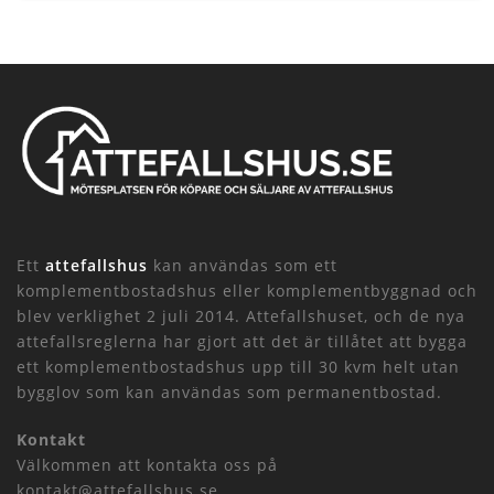
Ett
attefallshus
kan användas som ett
komplementbostadshus eller komplementbyggnad och
blev verklighet 2 juli 2014. Attefallshuset, och de nya
attefallsreglerna har gjort att det är tillåtet att bygga
ett komplementbostadshus upp till 30 kvm helt utan
bygglov som kan användas som permanentbostad.
Kontakt
Välkommen att kontakta oss på
kontakt@attefallshus.se.