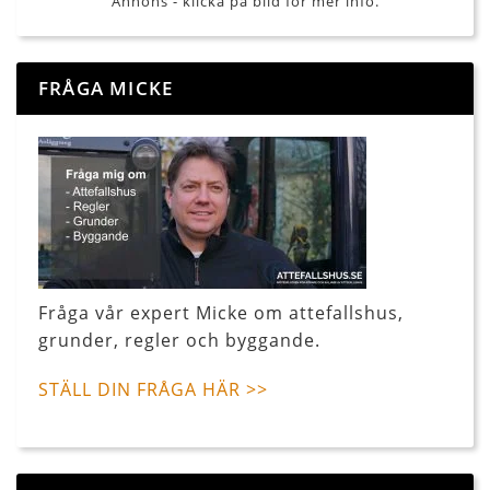
Annons - klicka på bild för mer info.
FRÅGA MICKE
Fråga vår expert Micke om attefallshus,
grunder, regler och byggande.
STÄLL DIN FRÅGA HÄR >>