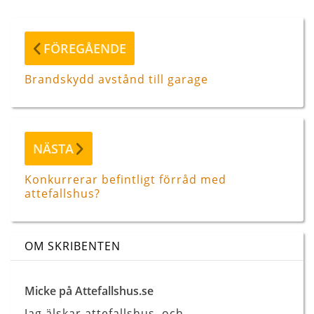
Inläggsnavigering
Föregående
FÖREGÅENDE
inlägg
Brandskydd avstånd till garage
Nästa
NÄSTA
inlägg
Konkurrerar befintligt förråd med
attefallshus?
OM SKRIBENTEN
Micke på Attefallshus.se
Jag älskar attefallshus, och