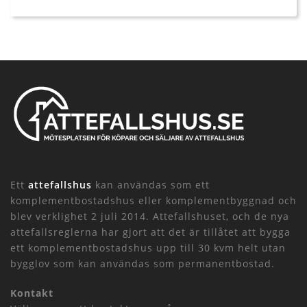
Ett
attefallshus
kan användas som ett
komplementbostadshus eller komplementbyggnad och
blev verklighet 2 juli 2014. Attefallshuset, och de nya
attefallsreglerna har gjort att det är tillåtet att bygga
ett komplementbostadshus upp till 30 kvm helt utan
bygglov som kan användas som permanentbostad.
Kontakt