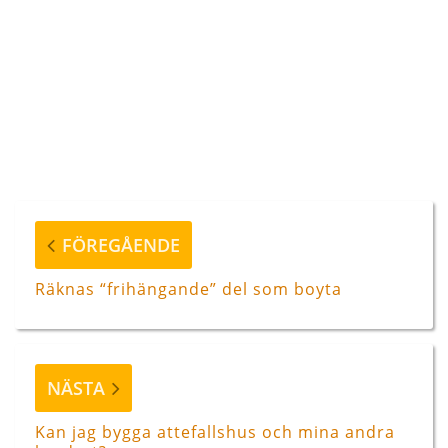
Inläggsnavigering
Föregående
FÖREGÅENDE
inlägg
Räknas “frihängande” del som boyta
Nästa
NÄSTA
inlägg
Kan jag bygga attefallshus och mina andra