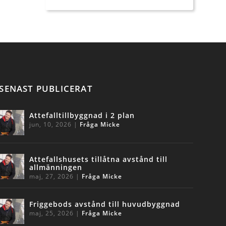
SENAST PUBLICERAT
Attefalltillbyggnad i 2 plan
jun, 10, 2026
|
Fråga Micke
Attefallshusets tillåtna avstånd till
allmänningen
maj, 27, 2026
|
Fråga Micke
Friggebods avstånd till huvudbyggnad
maj, 25, 2026
|
Fråga Micke