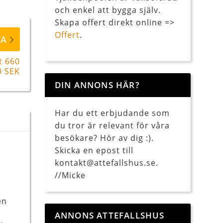
och enkel att bygga själv.
Skapa offert direkt online =>
Offert
.
TA
t 660
0 SEK
DIN ANNONS HÄR?
Har du ett erbjudande som
du tror är relevant för våra
besökare? Hör av dig :).
Skicka en epost till
kontakt@attefallshus.se.
//Micke
en
ANNONS ATTEFALLSHUS