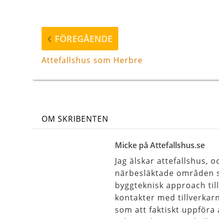
Inläggsnavigering
Föregående
FÖREGÅENDE
inlägg
Attefallshus som Herbre
OM SKRIBENTEN
Micke på Attefallshus.se
Jag älskar attefallshus,
närbesläktade områden s
byggteknisk approach til
kontakter med tillverkar
som att faktiskt uppföra 