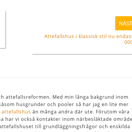
Nästa
NÄS
inlägg
Attefallshus i klassisk stil nu endas
00
 och attefallsreformen. Med min långa bakgrund inom
åsom husgrunder och pooler så har jag en lite mer
l
attefallshus
än många andra där ute. Förutom våra
na har vi också kontakter inom närbesläktade områd
attefallshuset till grundläggningsfrågor och enskilda