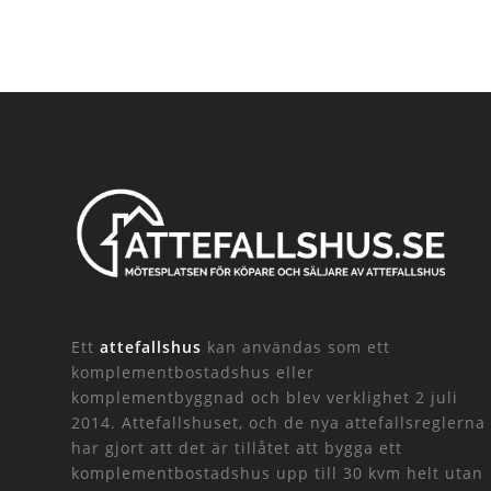
Ett
attefallshus
kan användas som ett
komplementbostadshus eller
komplementbyggnad och blev verklighet 2 juli
2014. Attefallshuset, och de nya attefallsreglerna
har gjort att det är tillåtet att bygga ett
komplementbostadshus upp till 30 kvm helt utan