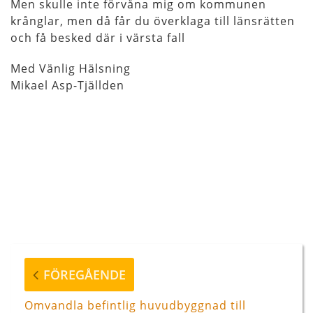
Men skulle inte förvåna mig om kommunen
krånglar, men då får du överklaga till länsrätten
och få besked där i värsta fall
Med Vänlig Hälsning
Mikael Asp-Tjällden
Inläggsnavigering
Föregående
FÖREGÅENDE
inlägg
Omvandla befintlig huvudbyggnad till