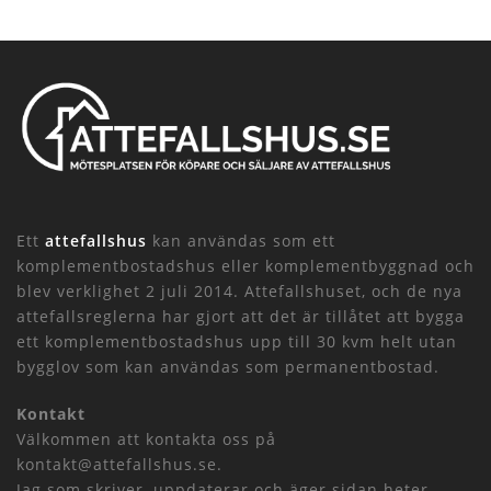
Ett
attefallshus
kan användas som ett
komplementbostadshus eller komplementbyggnad och
blev verklighet 2 juli 2014. Attefallshuset, och de nya
attefallsreglerna har gjort att det är tillåtet att bygga
ett komplementbostadshus upp till 30 kvm helt utan
bygglov som kan användas som permanentbostad.
Kontakt
Välkommen att kontakta oss på
kontakt@attefallshus.se.
Jag som skriver, uppdaterar och äger sidan heter