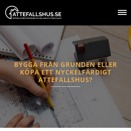
BYGGA FRÅN GRUNDEN ELLER
KÖPA ETT NYCKELFÄRDIGT
ATTEFALLSHUS?