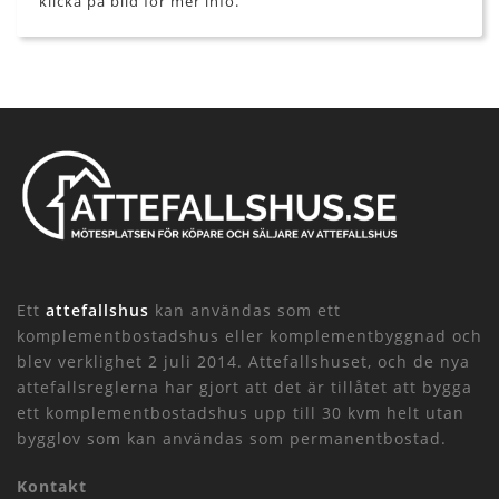
klicka på bild för mer info.
Ett
attefallshus
kan användas som ett
komplementbostadshus eller komplementbyggnad och
blev verklighet 2 juli 2014. Attefallshuset, och de nya
attefallsreglerna har gjort att det är tillåtet att bygga
ett komplementbostadshus upp till 30 kvm helt utan
bygglov som kan användas som permanentbostad.
Kontakt