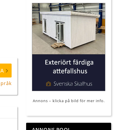
TA
språk
Annons – klicka på bild för mer info.
ANNONS POOL