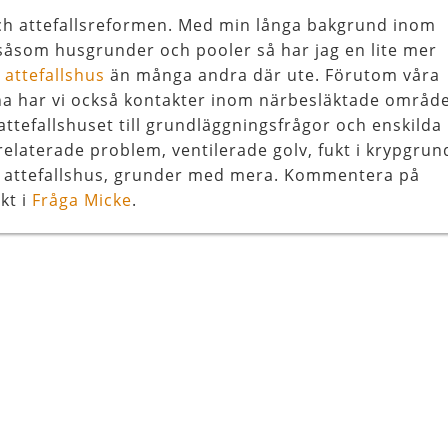
 och attefallsreformen. Med min långa bakgrund inom
åsom husgrunder och pooler så har jag en lite mer
l
attefallshus
än många andra där ute. Förutom våra
na har vi också kontakter inom närbesläktade områd
attefallshuset till grundläggningsfrågor och enskilda
relaterade problem, ventilerade golv, fukt i krypgrun
, attefallshus, grunder med mera. Kommentera på
kt i
Fråga Micke
.