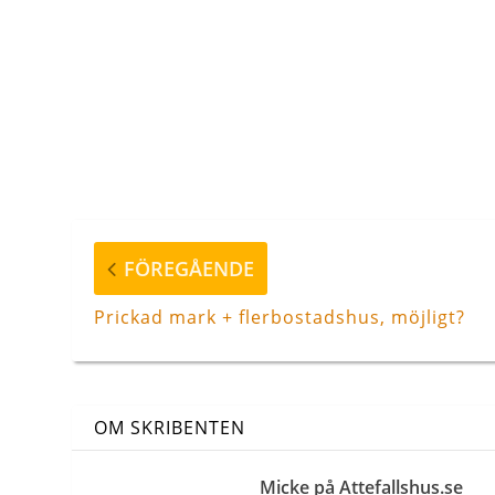
Inläggsnavigering
Föregående
FÖREGÅENDE
inlägg
Prickad mark + flerbostadshus, möjligt?
OM SKRIBENTEN
Micke på Attefallshus.se