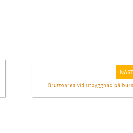
Nästa
NÄS
inlägg
Bruttoarea vid utbyggnad på bur