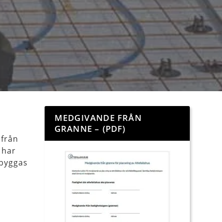
MEDGIVANDE FRÅN
GRANNE – (PDF)
 från
 har
 byggas