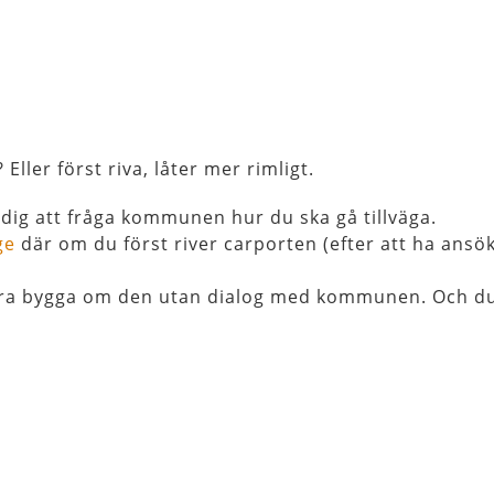
ller först riva, låter mer rimligt.
dig att fråga kommunen hur du ska gå tillväga.
age
där om du först river carporten (efter att ha ansö
e bara bygga om den utan dialog med kommunen. Och d