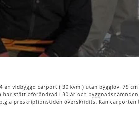
 en vidbyggd carport ( 30 kvm ) utan bygglov, 75 cm
n har stått oförändrad i 30 år och byggnadsnämnden
r p.g.a preskriptionstiden överskridits. Kan carporten