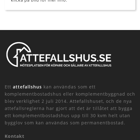
klicka på bild för mer info.
Ett
attefallshus
kan användas som ett
komplementbostadshus eller komplementbyggnad och
blev verklighet 2 juli 2014. Attefallshuset, och de nya
attefallsreglerna har gjort att det är tillåtet att bygga
ett komplementbostadshus upp till 30 kvm helt utan
bygglov som kan användas som permanentbostad.
Kontakt