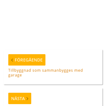
Inläggsnavigering
Föregående
FÖREGÅENDE
inlägg
Tillbyggnad som sammanbygges med
garage
Nästa
NÄSTA
inlägg