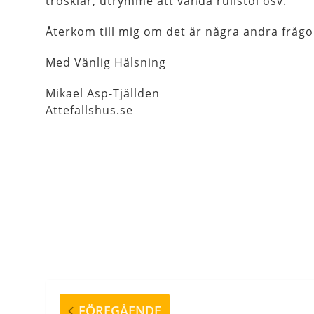
trösklar, utrymme att vända rullstol osv.
Återkom till mig om det är några andra frågo
Med Vänlig Hälsning
Mikael Asp-Tjällden
Attefallshus.se
Inläggsnavigering
Föregående
FÖREGÅENDE