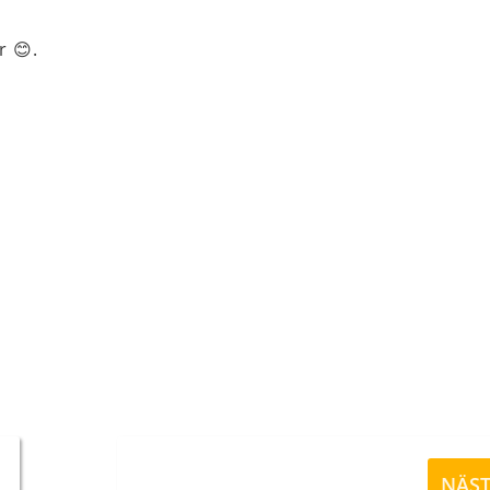
r 😊.
Nästa
NÄS