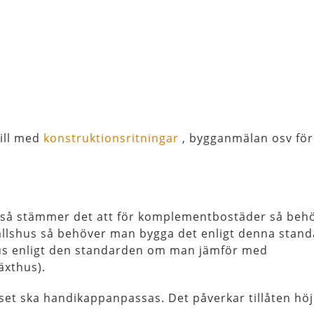
ill med
konstruktionsritningar
, bygganmälan osv för 
 så stämmer det att för komplementbostäder så beh
fallshus så behöver man bygga det enligt denna stand
hus enligt den standarden om man jämför med
äxthus).
uset ska handikappanpassas. Det påverkar tillåten hö