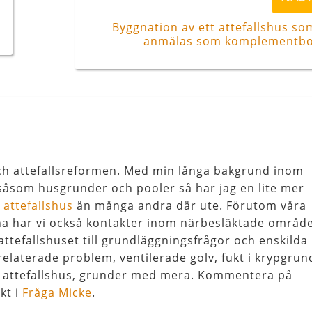
inlägg
Byggnation av ett attefallshus so
anmälas som komplementbo
 och attefallsreformen. Med min långa bakgrund inom
åsom husgrunder och pooler så har jag en lite mer
l
attefallshus
än många andra där ute. Förutom våra
na har vi också kontakter inom närbesläktade områd
attefallshuset till grundläggningsfrågor och enskilda
relaterade problem, ventilerade golv, fukt i krypgrun
, attefallshus, grunder med mera. Kommentera på
kt i
Fråga Micke
.