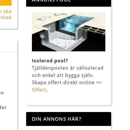
m ska
stad
Isolerad pool?
Tjälldenpoolen är välisolerad
och enkel att bygga själv.
Skapa offert direkt online =>
Offert
.
en
der
DIN ANNONS HÄR?