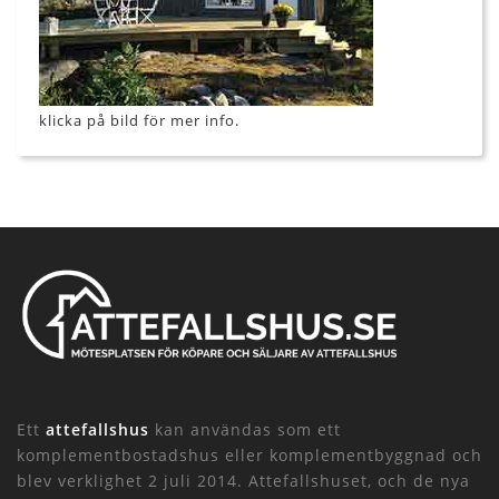
klicka på bild för mer info.
Ett
attefallshus
kan användas som ett
komplementbostadshus eller komplementbyggnad och
blev verklighet 2 juli 2014. Attefallshuset, och de nya