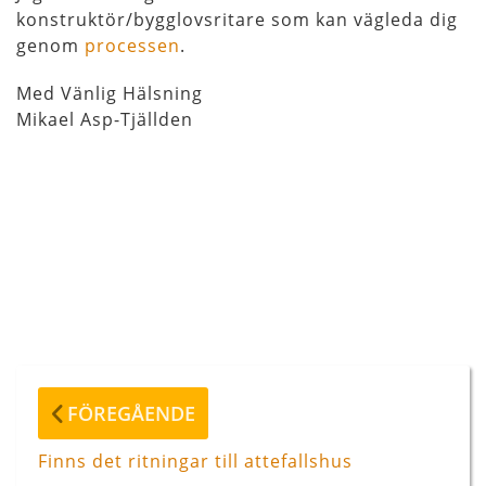
konstruktör/bygglovsritare som kan vägleda dig
genom
processen
.
Med Vänlig Hälsning
Mikael Asp-Tjällden
Inläggsnavigering
Föregående
FÖREGÅENDE
inlägg
Finns det ritningar till attefallshus