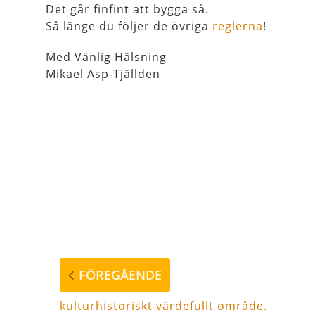
Det går finfint att bygga så.
Så länge du följer de övriga
reglerna
!
Med Vänlig Hälsning
Mikael Asp-Tjällden
Inläggsnavigering
Föregående
FÖREGÅENDE
inlägg
kulturhistoriskt värdefullt område.