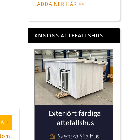
LADDA NER HÄR >>
ANNONS ATTEFALLSHUS
TA
 tomt