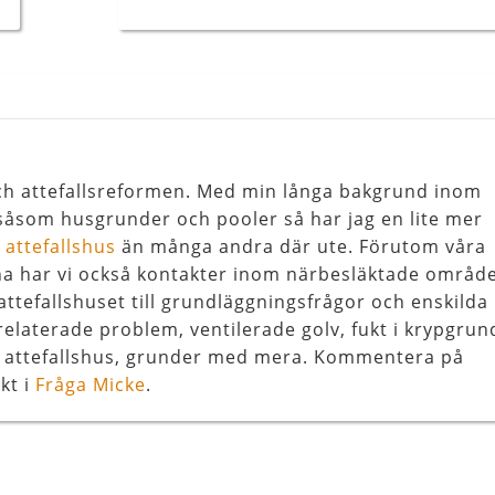
 och attefallsreformen. Med min långa bakgrund inom
åsom husgrunder och pooler så har jag en lite mer
l
attefallshus
än många andra där ute. Förutom våra
na har vi också kontakter inom närbesläktade områd
attefallshuset till grundläggningsfrågor och enskilda
relaterade problem, ventilerade golv, fukt i krypgrun
, attefallshus, grunder med mera. Kommentera på
kt i
Fråga Micke
.