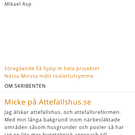
Mikael Asp
Föregående
Inläggsnavigering
Föregående
Få hjälp m hela projektet
inlägg
Nästa
Nästa
Minsta mått toalettutrymme
inlägg
OM SKRIBENTEN
Micke på Attefallshus.se
Jag älskar attefallshus, och attefallsreformen.
Med min långa bakgrund inom närbesläktade
områden såsom husgrunder och pooler så har
jag en lite mer byggteknisk approach till