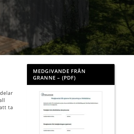
MEDGIVANDE FRÅN
GRANNE – (PDF)
 delar
all
att ta