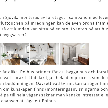
h Sjövik, monteras av företaget i samband med leve
a sluttouchen på inredningen kan de även ordna fram 
å att kunden kan sitta på en stol i väntan på att hus
på byggsatser?
r är olika. Polhus brinner för att bygga hus och först
e varit praktiskt delaktiga i hela den process som let
 den bedömningen. Oavsett vad tv-snickarna säger finn
en om kunskapen finns (monteringsanvisningarna och
lpa till hela vägen) saknar man kanske intresset ell
 chansen att äga ett Polhus.