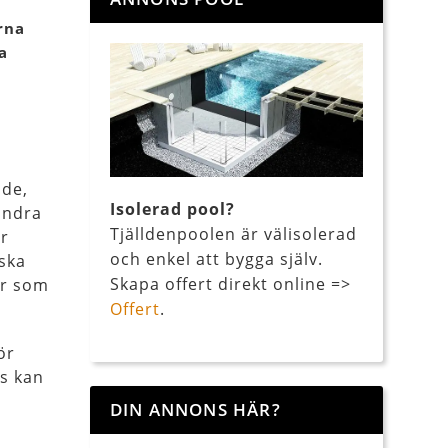
rna
a
ade,
Isolerad pool?
andra
Tjälldenpoolen är välisolerad
r
och enkel att bygga själv.
ska
Skapa offert direkt online =>
er som
Offert
.
ör
us kan
DIN ANNONS HÄR?