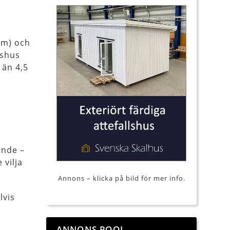
vm) och
dshus
 än 4,5
ende –
 vilja
Annons – klicka på bild för mer info.
lvis
ANNONS POOL