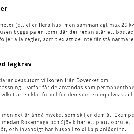
ter
meter (ett eller flera hus, men sammanlagt max 25 k
husen byggs på en tomt där det redan står ett bosta
öljer alla regler, som t ex att de inte får stå närmare
ed lagkrav
larar dessutom villkoren från Boverket om
npassning. Därför får de användas som permanentbo
 vilket är en klar fördel för den som exempelvis skulle
, men det är ändå mycket som skiljer dem åt. Exempe
 medan Rosenhaga och Sjövik har ett platt, obrutet
 åt, och invändigt har husen lite olika planlösning.