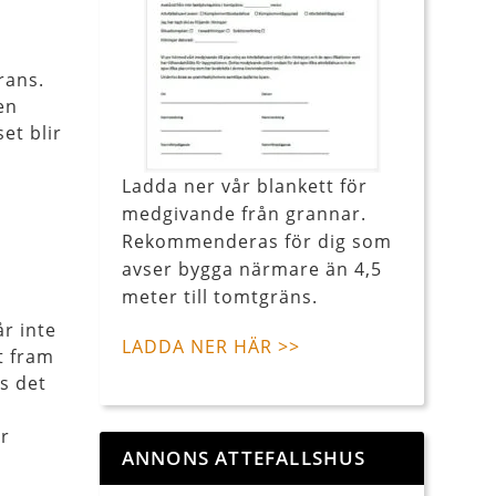
rans.
en
et blir
Ladda ner vår blankett för
medgivande från grannar.
Rekommenderas för dig som
avser bygga närmare än 4,5
meter till tomtgräns.
år inte
LADDA NER HÄR >>
t fram
s det
er
ANNONS ATTEFALLSHUS