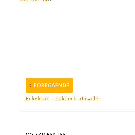
Inläggsnavigering
Föregående
FÖREGÅENDE
inlägg
Enkelrum – bakom träfasaden
OM SKRIBENTEN