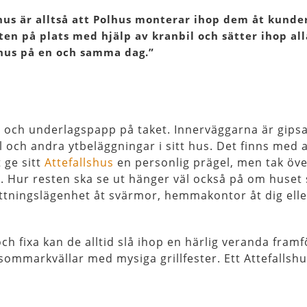
lhus är alltså att Polhus monterar ihop dem åt kunde
ten på plats med hjälp av kranbil och sätter ihop all
t hus på en och samma dag.”
 och underlagspapp på taket. Innerväggarna är gips
el och andra ytbeläggningar i sitt hus. Det finns med 
 ge sitt
Attefallshus
en personlig prägel, men tak öve
. Hur resten ska se ut hänger väl också på om huset 
ttningslägenhet åt svärmor, hemmakontor åt dig ell
h fixa kan de alltid slå ihop en härlig veranda framf
sommarkvällar med mysiga grillfester. Ett Attefallsh