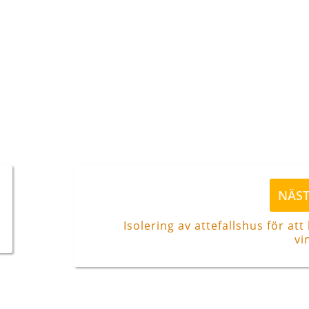
Nästa
NÄS
inlägg
Isolering av attefallshus för att
vi