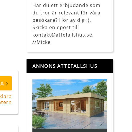
Har du ett erbjudande som
du tror är relevant för våra
besökare? Hör av dig :).
Skicka en epost till
kontakt@attefallshus.se.
//Micke
ANNONS ATTEFALLSHUS
TA
 klara
ntern