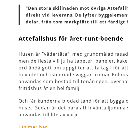
“Den stora skillnaden mot övriga Attefal
direkt vid leverans. De lyfter byggelemen
delar, från tom markplätt till ett färdig
Attefallshus för året-runt-boende
Husen är ”vädertäta”, med grundmålad fasad
men de flesta vill ju ha tapeter, paneler, kak
ord ändå gott om uppgifter att ta tag i för att
huvudet och isoleriade väggar ordnar Polhus
användas som bostad till tonåringen, överna
fritidshus åt en hel familj.
Och får kunderna blodad tand för att bygga oc
huset. Sedan är det bara att invänta ljumma 
användas till lite av varje.
Läs mer här
.