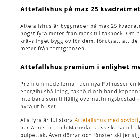
Attefallshus på max 25 kvadratme
Attefallshus är byggnader på max 25 kvadrat
högst fyra meter från mark till taknock. Om 
krävs inget bygglov för dem, förutsatt att de f
meter från tomtgränsen.
Attefallshus premium i enlighet m
Premiummodellerna i den nya Polhusserien k
energihushållning, takhöjd och handikappa
inte bara som tillfällig övernattningsbostad –
hyra ut huset.
Alla fyra är fullstora
Attefallshus med sovloft
har Annetorp och Mariedal klassiska sadeltak
pulpettak. Även dörrar och fönster skiljer sig