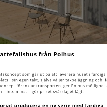
 attefallshus från Polhus
atskoncept som går ut på att leverera huset i färdiga
ts i sin egen takt, själva väljer takbeläggning och if
 koncept förenklar transporten, ger Polhus möjlighet 
 – inte minst – gör priset svårslaget lågt.
örjat producera en ny serie med färdiga