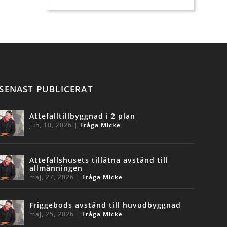
SENAST PUBLICERAT
Attefalltillbyggnad i 2 plan
jun, 10, 2026
|
Fråga Micke
Attefallshusets tillåtna avstånd till
allmänningen
maj, 27, 2026
|
Fråga Micke
Friggebods avstånd till huvudbyggnad
maj, 25, 2026
|
Fråga Micke