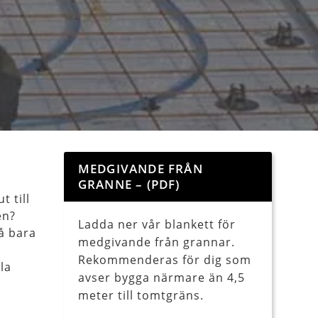
MEDGIVANDE FRÅN
GRANNE – (PDF)
t till
en?
Ladda ner vår blankett för
å bara
medgivande från grannar.
Rekommenderas för dig som
la
avser bygga närmare än 4,5
meter till tomtgräns.