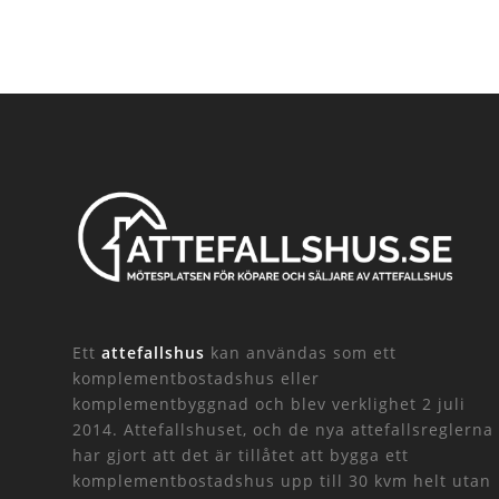
Ett
attefallshus
kan användas som ett
komplementbostadshus eller
komplementbyggnad och blev verklighet 2 juli
2014. Attefallshuset, och de nya attefallsreglerna
har gjort att det är tillåtet att bygga ett
komplementbostadshus upp till 30 kvm helt utan