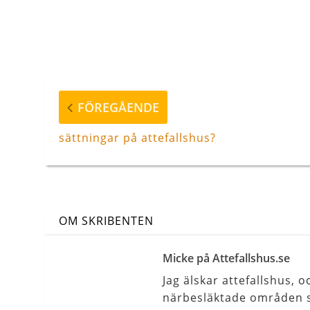
Inläggsnavigering
Föregående
FÖREGÅENDE
inlägg
sättningar på attefallshus?
OM SKRIBENTEN
Micke på Attefallshus.se
Jag älskar attefallshus,
närbesläktade områden s