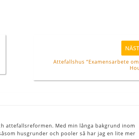
Nästa
NÄS
inlägg
Attefallshus “Examensarbete om
Hou
 och attefallsreformen. Med min långa bakgrund inom
åsom husgrunder och pooler så har jag en lite mer