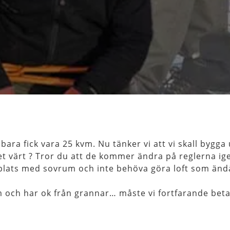
bara fick vara 25 kvm. Nu tänker vi att vi skall bygga u
det värt ? Tror du att de kommer ändra på reglerna ig
 plats med sovrum och inte behöva göra loft som änd
m och har ok från grannar… måste vi fortfarande beta