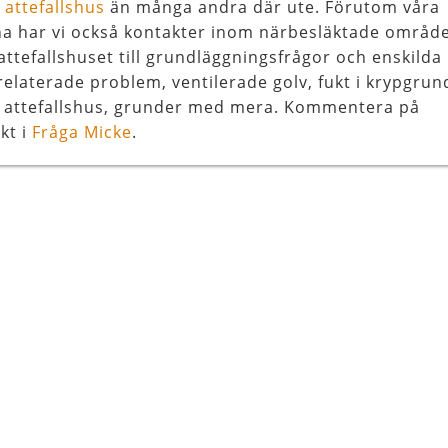
l
attefallshus
än många andra där ute. Förutom våra
na har vi också kontakter inom närbesläktade områd
attefallshuset till grundläggningsfrågor och enskilda
relaterade problem, ventilerade golv, fukt i krypgrun
, attefallshus, grunder med mera. Kommentera på
kt i
Fråga Micke
.