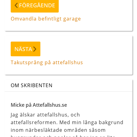
Föregående
FÖREGÅENDE
inlägg
Omvandla befintligt garage
Nästa
NÄSTA
inlägg
Takutsprång på attefallshus
OM SKRIBENTEN
Micke på Attefallshus.se
Jag älskar attefallshus, och
attefallsreformen. Med min långa bakgrund
inom närbesläktade områden såsom