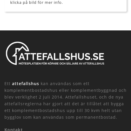
klicka på bild för mer info.
Ett
attefallshus
kan användas som ett
komplementbostadshus eller komplementbyggnad och
blev verklighet 2 juli 2014. Attefallshuset, och de nya
attefallsreglerna har gjort att det är tillåtet att bygga
ett komplementbostadshus upp till 30 kvm helt utan
bygglov som kan användas som permanentbostad.
Kontakt