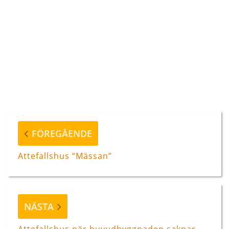
Inläggsnavigering
Föregående
FÖREGÅENDE
inlägg
Attefallshus “Mässan”
Nästa
NÄSTA
inlägg