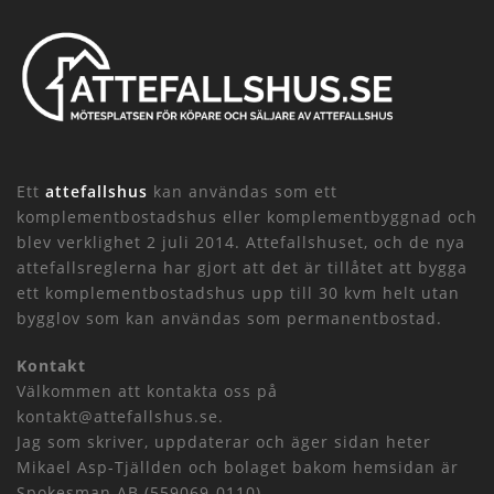
Ett
attefallshus
kan användas som ett
komplementbostadshus eller komplementbyggnad och
blev verklighet 2 juli 2014. Attefallshuset, och de nya
attefallsreglerna har gjort att det är tillåtet att bygga
ett komplementbostadshus upp till 30 kvm helt utan
bygglov som kan användas som permanentbostad.
Kontakt
Välkommen att kontakta oss på
kontakt@attefallshus.se.
Jag som skriver, uppdaterar och äger sidan heter
Mikael Asp-Tjällden och bolaget bakom hemsidan är
Spokesman AB (559069-0110).