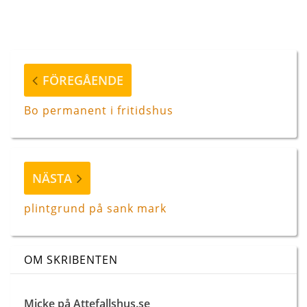
Inläggsnavigering
Föregående
FÖREGÅENDE
inlägg
Bo permanent i fritidshus
Nästa
NÄSTA
inlägg
plintgrund på sank mark
OM SKRIBENTEN
Micke på Attefallshus.se