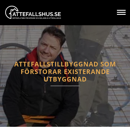
ATTEFALLSTILLBYGGNAD SOM
FÖRSTORAR EXISTERANDE
UTBYGGNAD