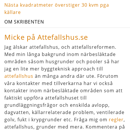
Nästa
Nästa
kvadratmeter överstiger 30 kvm pga
inlägg
källare
OM SKRIBENTEN
Micke på Attefallshus.se
Jag älskar attefallshus, och attefallsreformen.
Med min långa bakgrund inom närbesläktade
områden såsom husgrunder och pooler så har
jag en lite mer byggteknisk approach till
attefallshus
än många andra där ute. Förutom
våra kontakter med tillverkarna har vi också
kontakter inom närbesläktade områden som att
faktiskt uppföra attefallshuset till
grundläggningsfrågor och enskilda avlopp,
dagvatten, källarrelaterade problem, ventilerade
golv, fukt i krypgrunder etc. Fråga mig om
regler
,
attefallshus, grunder med mera. Kommentera på