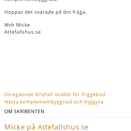
Hoppas det svarade på din fråga.
Mvh Micke
Attefallshus.se
Föregående
Inläggsnavigering
Föregående
Attefall istället för friggebod
inlägg
Nästa
Nästa
komplementbyggnad och byggyta
inlägg
OM SKRIBENTEN
Micke på Attefallshus.se