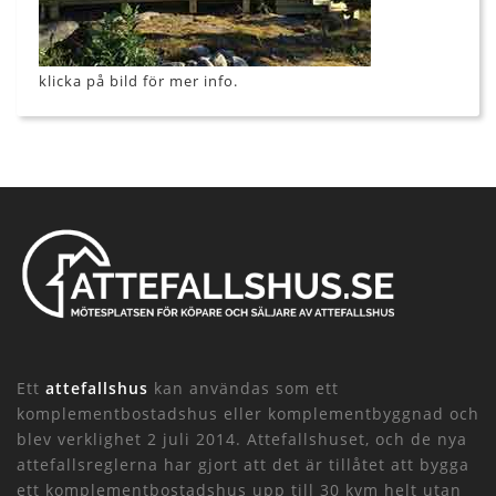
klicka på bild för mer info.
Ett
attefallshus
kan användas som ett
komplementbostadshus eller komplementbyggnad och
blev verklighet 2 juli 2014. Attefallshuset, och de nya
attefallsreglerna har gjort att det är tillåtet att bygga
ett komplementbostadshus upp till 30 kvm helt utan