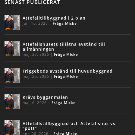
SENAST PUBLICERAT
Attefalltillbyggnad i 2 plan
jun, 10, 2026
|
Fråga Micke
Attefallshusets tillåtna avstånd till
allmänningen
maj, 27, 2026
|
Fråga Micke
Friggebods avstånd till huvudbyggnad
maj, 25, 2026
|
Fråga Micke
Krävs bygganmälan
maj, 6, 2026
|
Fråga Micke
Attefallstillbyggnad och Attefallshus vs
“pott”
apr, 28, 2026
|
Fråga Micke