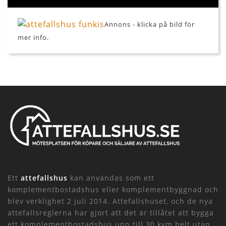
Annons - klicka på bild för
mer info.
Ett
attefallshus
kan användas som ett
komplementbostadshus eller komplementbyggnad och
blev verklighet 2 juli 2014. Attefallshuset, och de nya
attefallsreglerna har gjort att det är tillåtet att bygga
ett komplementbostadshus upp till 30 kvm helt utan