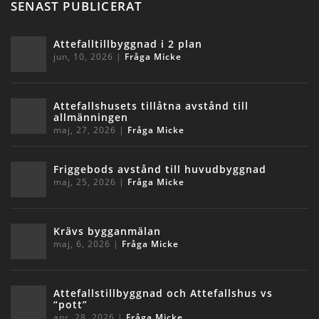
SENAST PUBLICERAT
Attefalltillbyggnad i 2 plan
jun, 10, 2026
|
Fråga Micke
Attefallshusets tillåtna avstånd till
allmänningen
maj, 27, 2026
|
Fråga Micke
Friggebods avstånd till huvudbyggnad
maj, 25, 2026
|
Fråga Micke
Krävs bygganmälan
maj, 6, 2026
|
Fråga Micke
Attefallstillbyggnad och Attefallshus vs
“pott”
apr, 28, 2026
|
Fråga Micke