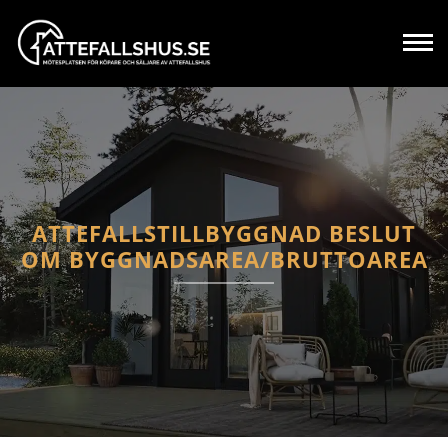
ATTEFALLSTILLBYGGNAD BESLUT
OM BYGGNADSAREA/BRUTTOAREA